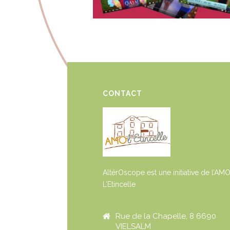
CONTACT
AltérOscope est une initiative de l’AM
L’Etincelle
Rue de la Chapelle, 8 6690
VIELSALM