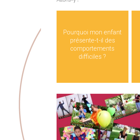
Pourquoi mon enfant
présente-t-il des
comportements
difficiles ?