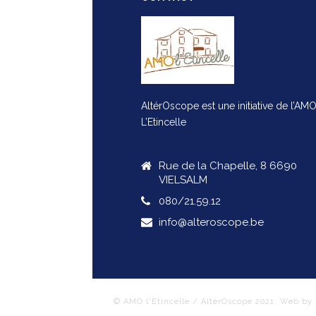
AltérOscope est une initiative de l’AM
L’Etincelle
Rue de la Chapelle, 8 6690
VIELSALM
080/21.59.12
info@alteroscope.be
© AMO l'Etincelle / AltérOscope 2021. Web by