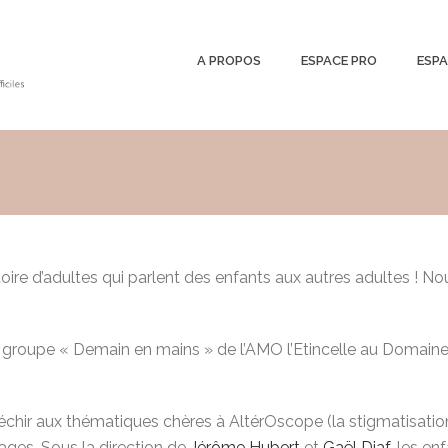
A PROPOS
ESPACE PRO
ESPA
toire d’adultes qui parlent des enfants aux autres adultes ! N
roupe « Demain en mains » de l’AMO l’Etincelle au Domaine d
échir aux thématiques chères à AltérOscope (la stigmatisation
mages. Sous la direction de
Jérôme Hubert
et
Gaël Diaf
, les en