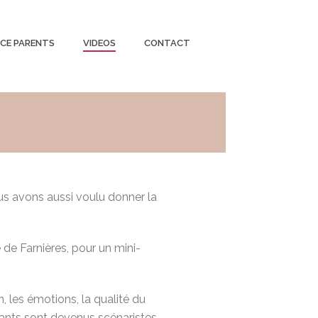
CE PARENTS
VIDEOS
CONTACT
ous avons aussi voulu donner la
e Farnières, pour un mini-
, les émotions, la qualité du
fants sont devenus scénaristes,