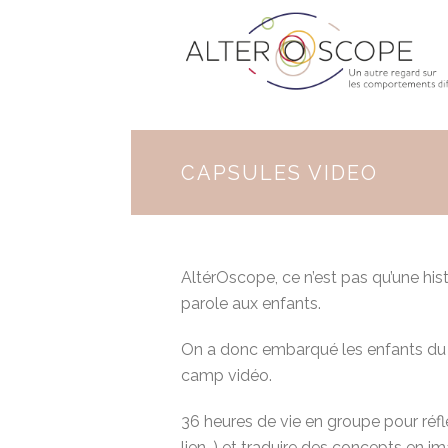
CAPSULES VIDEO
AltérOscope, ce n’est pas qu’une his
parole aux enfants.
On a donc embarqué les enfants du g
camp vidéo.
36 heures de vie en groupe pour réfl
lien…) et traduire des concepts en i