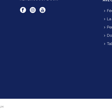
AVE
Fé
La
Pe
Do
O
Tal
JH