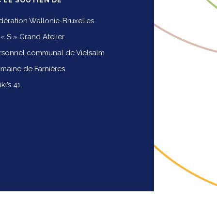
C LE SOUTIEN DE
dération Wallonie-Bruxelles
 « S » Grand Atelier
rsonnel communal de Vielsalm
maine de Farnières
iki’s 41