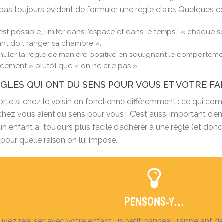
 pas toujours évident de formuler une règle claire. Quelques c
’est possible, limiter dans l’espace et dans le temps : « chaque so
nt doit ranger sa chambre ».
uler la règle de manière positive en soulignant le comportemen
cement » plutôt que « on ne crie pas ».
È
GLES QUI ONT DU SENS POUR VOUS ET VOTRE FA
rte si chez le voisin on fonctionne différemment : ce qui com
chez vous aient du sens pour vous ! C’est aussi important d’en
 un enfant a
toujours plus facile d’adhérer à une règle (et donc
pour quelle raison on lui impose.
PENSONS-Y…
vez réaliser avec votre enfant un petit panneau rappelant deu