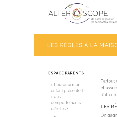
LES RÈGLES À LA MAIS
ESPACE PARENTS
Partout 
Pourquoi mon
et assur
enfant présente-t-
d’attente
il des
comportements
LES R
difficiles ?
On gagne