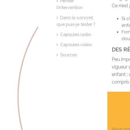
Penser
Ce n’est
l’intervention
Dans le concret,
Si c
que puis-je tester ?
enfa
Form
Capsules radio
dou
Capsules vidéo
DES R
Sources
Peu impo
vigueur 
enfant :
compris 
Vous pou